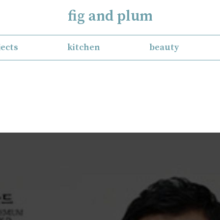
fig and plum
jects
kitchen
beauty