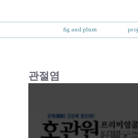
Skip
to
content
fig and plum
pro
관절염