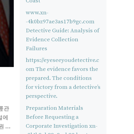
Coast
www.xn-
-4k0bz97ae3as17b9gc.com
Detective Guide: Analysis of
Evidence Collection
Failures
https://eyeseeyoudetective.c
om The evidence favors the
prepared. The conditions
for victory from a detective’s
perspective.
Preparation Materials
무릎관
Before Requesting a
절에
Corporate Investigation xn-
원 …